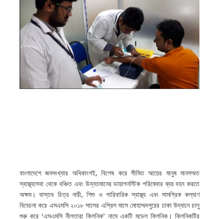
,
বাংলাদেশে
জনসংখ্যার
অধিকাংশই
বিশেষ
করে
সীমিত
আয়ের
মানুষ
মানসম্মত
স্বাস্থ্যসেবা
থেকে
বঞ্চিত
এবং
উন্নতমানের
ডায়াগনস্টিক
পরিষেবার
ব্যয়
বহন
করতে
,
অক্ষম।
বাস্তব
চিত্র
নারী
শিশু
ও
পারিবারিক
স্বাস্থ্য
এবং
সামগ্রিক
কল্যাণ
বিবেচনা
করে
এসএমসি
২০১৮
সালের
এপ্রিল
মাসে
মোহাম্মদপুরের
ঢাকা
উদ্যানে
চালু
‘
’
শুরু
করে
এসএমসি
নীলতারা
ক্লিনিক
নামে
একটি
মডেল
ক্লিনিক।
ক্লিনিকটির