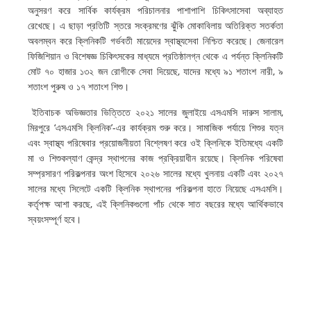
অনুসরণ
করে
সার্বিক
কার্যক্রম
পরিচালনার
পাশাপাশি
চিকিৎসাসেবা
অব্যাহত
রেখেছে।
এ
ছাড়া
প্রতিটি
স্তরে
সংক্রমণের
ঝুঁকি
মোকাবিলায়
অতিরিক্ত
সতর্কতা
অবলম্বন
করে
ক্লিনিকটি
গর্ভবতী
মায়েদের
স্বাস্থ্যসেবা
নিশ্চিত
করেছে।
জেনারেল
ফিজিশিয়ান
ও
বিশেষজ্ঞ
চিকিৎসকের
মাধ্যমে
প্রতিষ্ঠালগ্ন
থেকে
এ
পর্যন্ত
ক্লিনিকটি
, 
, 
মোট
৭০
হাজার
১৩২
জন
রোগীকে
সেবা
দিয়েছে
যাদের
মধ্যে
৯১
শতাংশ
নারী
৯
শতাংশ
পুরুষ
ও
১৭
শতাংশ
শিশু।
, 
 ইতিবাচক
অভিজ্ঞতার
ভিত্তিতে
২০২১
সালের
জুলাইয়ে
এসএমসি
দারুস
সালাম
 ‘
’-
মিরপুরে
এসএমসি
ক্লিনিক
এর
কার্যক্রম
শুরু
করে।
সামাজিক
পর্যায়ে
শিশুর
যত্ন
এবং
স্বাস্থ্য
পরিষেবার
প্রয়োজনীয়তা
বিশ্লেষণ
করে
ওই
ক্লিনিকে
ইতিমধ্যে
একটি
মা
ও
শিশুকল্যাণ
কেন্দ্র
স্থাপনের
কাজ
প্রক্রিয়াধীন
রয়েছে।
ক্লিনিক
পরিষেবা
সম্প্রসারণ
পরিকল্পনার
অংশ
হিসেবে
২০২৬
সালের
মধ্যে
খুলনায়
একটি
এবং
২০২৭
সালের
মধ্যে
সিলেটে
একটি
ক্লিনিক
স্থাপনের
পরিকল্পনা
হাতে
নিয়েছে
এসএমসি।
, 
কর্তৃপক্ষ
আশা
করছে
এই
ক্লিনিকগুলো
পাঁচ
থেকে
সাত
বছরের
মধ্যে
আর্থিকভাবে
স্বয়ংসম্পূর্ণ
হবে।