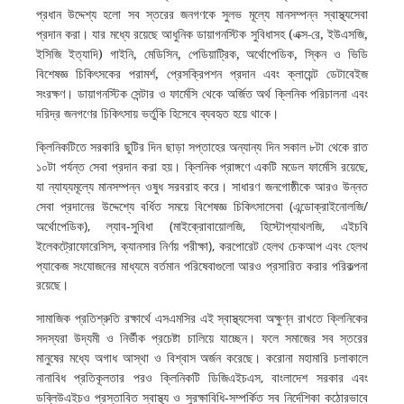
প্রধান
উদ্দেশ্য
হলো
সব
স্তরের
জনগণকে
সুলভ
মূল্যে
মানসম্পন্ন
স্বাস্থ্যসেবা
(
-
,
,
প্রদান
করা।
যার
মধ্যে
রয়েছে
আধুনিক
ডায়াগনস্টিক
সুবিধাসহ
এক্স
রে
ইউএসজি
)
,
,
,
,
ইসিজি
ইত্যাদি
গাইনি
মেডিসিন
পেডিয়াট্রিক
অর্থোপেডিক
স্কিন
ও
ভিডি
,
বিশেষজ্ঞ
চিকিৎসকের
পরামর্শ
প্রেসক্রিপশন
প্রদান
এবং
ক্লায়েন্ট
ডেটাবেইজ
সংরক্ষণ।
ডায়াগনস্টিক
সেন্টার
ও
ফার্মেসি
থেকে
অর্জিত
অর্থ
ক্লিনিক
পরিচালনা
এবং
দরিদ্র
জনগণের
চিকিৎসায়
ভর্তুকি
হিসেবে
ব্যবহৃত
হয়ে
থাকে।
ক্লিনিকটিতে
সরকারি
ছুটির
দিন
ছাড়া
সপ্তাহের
অন্যান্য
দিন
সকাল
৮টা
থেকে
রাত
, 
১০টা
পর্যন্ত
সেবা
প্রদান
করা
হয়।
ক্লিনিক
প্রাঙ্গণে
একটি
মডেল
ফার্মেসি
রয়েছে
যা
ন্যায্যমূল্যে
মানসম্পন্ন
ওষুধ
সরবরাহ
করে।
সাধারণ
জনগোষ্ঠীকে
আরও
উন্নত
 (
/
সেবা
প্রদানের
উদ্দেশ্যে
বর্ধিত
সময়ে
বিশেষজ্ঞ
চিকিৎসাসেবা
এন্ডোক্রাইনোলজি
), 
-
 (
, 
, 
অর্থোপেডিক
ল্যাব
সুবিধা
মাইক্রোবায়োলজি
হিস্টোপ্যাথলজি
এইচবি
, 
), 
ইলেকট্রোফোরেসিস
ক্যানসার
নির্ণয়
পরীক্ষা
করপোরেট
হেলথ
চেকআপ
এবং
হেলথ
প্যাকেজ
সংযোজনের
মাধ্যমে
বর্তমান
পরিষেবাগুলো
আরও
প্রসারিত
করার
পরিকল্পনা
রয়েছে।
সামাজিক
প্রতিশ্রুতি
রক্ষার্থে
এসএমসির
এই
স্বাস্থ্যসেবা
অক্ষুণ্ন
রাখতে
ক্লিনিকের
সদস্যরা
উদ্যমী
ও
নির্ভীক
প্রচেষ্টা
চালিয়ে
যাচ্ছেন।
ফলে
সমাজের
সব
স্তরের
মানুষের
মধ্যে
অগাধ
আস্থা
ও
বিশ্বাস
অর্জন
করেছে।
করোনা
মহামারি
চলাকালে
, 
নানাবিধ
প্রতিকূলতার
পরও
ক্লিনিকটি
ডিজিএইচএস
বাংলাদেশ
সরকার
এবং
-
ডব্লিউএইচও
প্রস্তাবিত
স্বাস্থ্য
ও
সুরক্ষাবিধি
সম্পর্কিত
সব
নির্দেশিকা
কঠোরভাবে